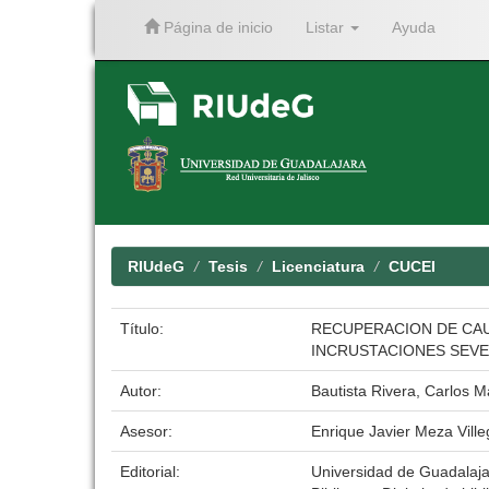
Página de inicio
Listar
Ayuda
Skip
navigation
RIUdeG
Tesis
Licenciatura
CUCEI
Título:
RECUPERACION DE CAU
INCRUSTACIONES SEV
Autor:
Bautista Rivera, Carlos 
Asesor:
Enrique Javier Meza Vill
Editorial:
Universidad de Guadalaj