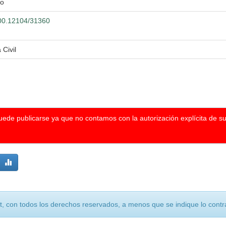
io
.500.12104/31360
 Civil
puede publicarse ya que no contamos con la autorización explícita de s
, con todos los derechos reservados, a menos que se indique lo contra