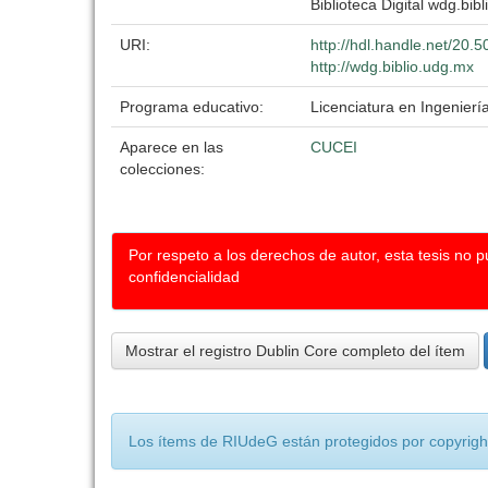
Biblioteca Digital wdg.bibl
URI:
http://hdl.handle.net/20
http://wdg.biblio.udg.mx
Programa educativo:
Licenciatura en Ingeniería
Aparece en las
CUCEI
colecciones:
Por respeto a los derechos de autor, esta tesis no 
confidencialidad
Mostrar el registro Dublin Core completo del ítem
Los ítems de RIUdeG están protegidos por copyright