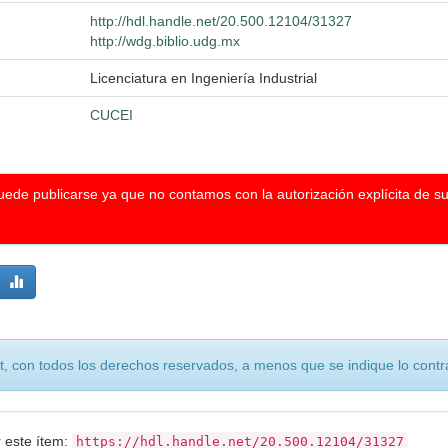
http://hdl.handle.net/20.500.12104/31327
http://wdg.biblio.udg.mx
Licenciatura en Ingeniería Industrial
CUCEI
puede publicarse ya que no contamos con la autorización explícita de s
, con todos los derechos reservados, a menos que se indique lo contra
r este ítem:
https://hdl.handle.net/20.500.12104/31327