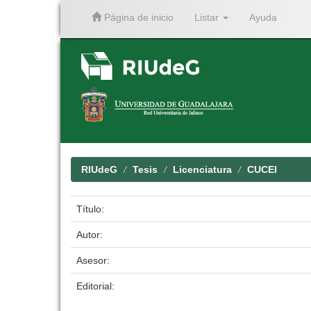
Página de inicio
Listar
Ayuda
Skip
navigation
RIUdeG
Tesis
Licenciatura
CUCEI
Título:
Autor:
Asesor:
Editorial: