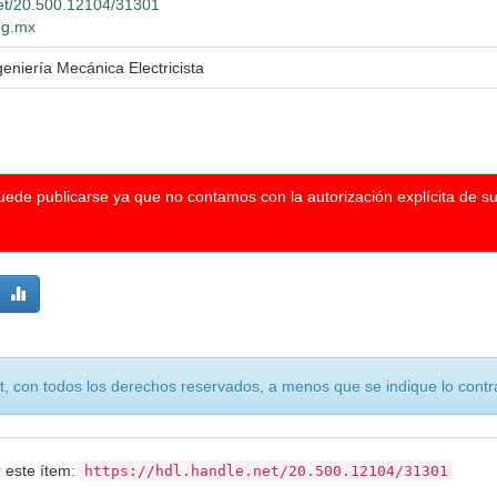
net/20.500.12104/31301
udg.mx
geniería Mecánica Electricista
puede publicarse ya que no contamos con la autorización explícita de s
, con todos los derechos reservados, a menos que se indique lo contra
r este ítem:
https://hdl.handle.net/20.500.12104/31301