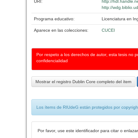
URI:
http://hdl.handle.
http://wdg.biblio.
Programa educativo:
Licenciatura en In
Aparece en las colecciones:
CUCEI
Por respeto a los derechos de autor, esta tesis no 
confidencialidad
Mostrar el registro Dublin Core completo del ítem
Los ítems de RIUdeG están protegidos por copyright
Por favor, use este identificador para citar o enlaza