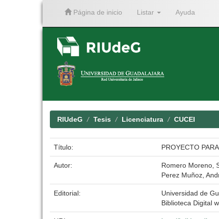
Página de inicio
Listar
Ayuda
Skip
navigation
RIUdeG
Tesis
Licenciatura
CUCEI
Título:
PROYECTO PARA
Autor:
Romero Moreno, S
Perez Muñoz, Andr
Editorial:
Universidad de Gu
Biblioteca Digital w