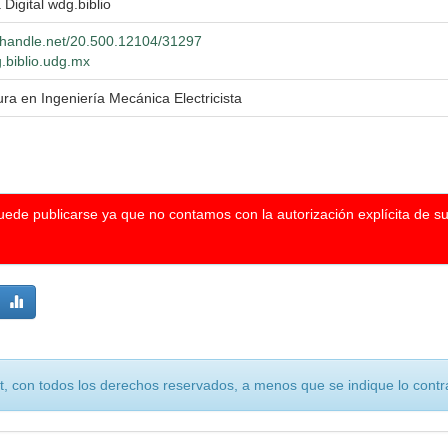
 Digital wdg.biblio
l.handle.net/20.500.12104/31297
g.biblio.udg.mx
ura en Ingeniería Mecánica Electricista
puede publicarse ya que no contamos con la autorización explícita de s
, con todos los derechos reservados, a menos que se indique lo contra