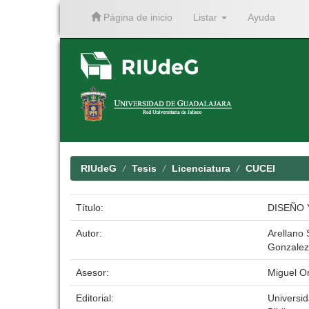
Página de inicio
Listar
Ayuda
Skip
navigation
RIUdeG
Tesis
Licenciatura
CUCEI
Título:
DISEÑO 
Autor:
Arellano
Gonzalez
Asesor:
Miguel O
Editorial:
Universi