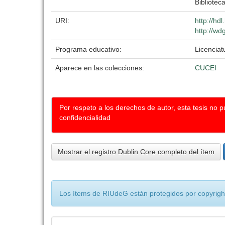
Biblioteca
URI:
http://hd
http://wd
Programa educativo:
Licenciat
Aparece en las colecciones:
CUCEI
Por respeto a los derechos de autor, esta tesis no 
confidencialidad
Mostrar el registro Dublin Core completo del ítem
Los ítems de RIUdeG están protegidos por copyright