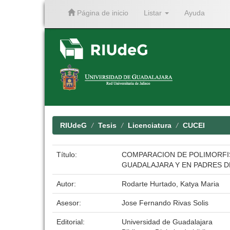
Página de inicio
Listar
Ayuda
Skip
navigation
RIUdeG
Tesis
Licenciatura
CUCEI
Título:
COMPARACION DE POLIMORFI
GUADALAJARA Y EN PADRES D
Autor:
Rodarte Hurtado, Katya Maria
Asesor:
Jose Fernando Rivas Solis
Editorial:
Universidad de Guadalajara