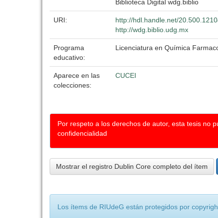
Biblioteca Digital wdg.biblio
URI:
http://hdl.handle.net/20.500.121
http://wdg.biblio.udg.mx
Programa
Licenciatura en Química Farmaco
educativo:
Aparece en las
CUCEI
colecciones:
Por respeto a los derechos de autor, esta tesis no 
confidencialidad
Mostrar el registro Dublin Core completo del ítem
Los ítems de RIUdeG están protegidos por copyright