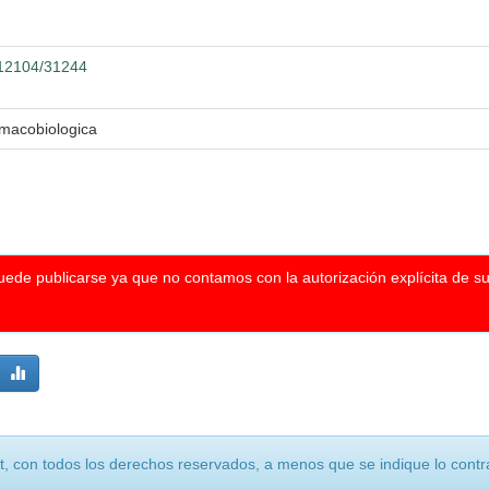
0.12104/31244
rmacobiologica
puede publicarse ya que no contamos con la autorización explícita de s
, con todos los derechos reservados, a menos que se indique lo contra