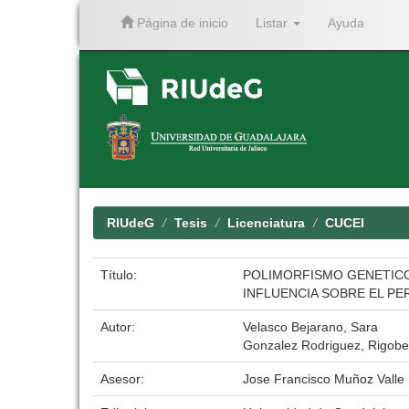
Página de inicio
Listar
Ayuda
Skip
navigation
RIUdeG
Tesis
Licenciatura
CUCEI
Título:
POLIMORFISMO GENETICO 
INFLUENCIA SOBRE EL PER
Autor:
Velasco Bejarano, Sara
Gonzalez Rodriguez, Rigobe
Asesor:
Jose Francisco Muñoz Valle