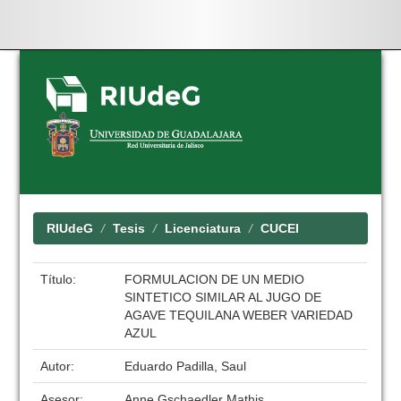
Skip
navigation
RIUdeG
Tesis
Licenciatura
CUCEI
Título:
FORMULACION DE UN MEDIO
SINTETICO SIMILAR AL JUGO DE
AGAVE TEQUILANA WEBER VARIEDAD
AZUL
Autor:
Eduardo Padilla, Saul
Asesor:
Anne Gschaedler Mathis