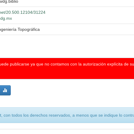
 wdg.biblio
e.net/20.500.12104/31224
.udg.mx
ngeniería Topográfica
puede publicarse ya que no contamos con la autorización explícita de s
, con todos los derechos reservados, a menos que se indique lo contra