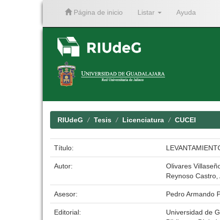
Página de inicio
Listar
Ayuda
Skip
navigation
RIUdeG
Tesis
Licenciatura
CUCEI
Título:
LEVANTAMIENTO
Autor:
Olivares Villaseñ
Reynoso Castro, 
Asesor:
Pedro Armando P
Editorial:
Universidad de G