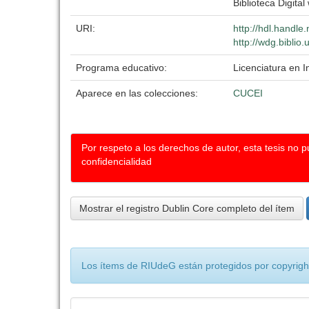
Biblioteca Digital
URI:
http://hdl.handl
http://wdg.biblio
Programa educativo:
Licenciatura en I
Aparece en las colecciones:
CUCEI
Por respeto a los derechos de autor, esta tesis no 
confidencialidad
Mostrar el registro Dublin Core completo del ítem
Los ítems de RIUdeG están protegidos por copyright