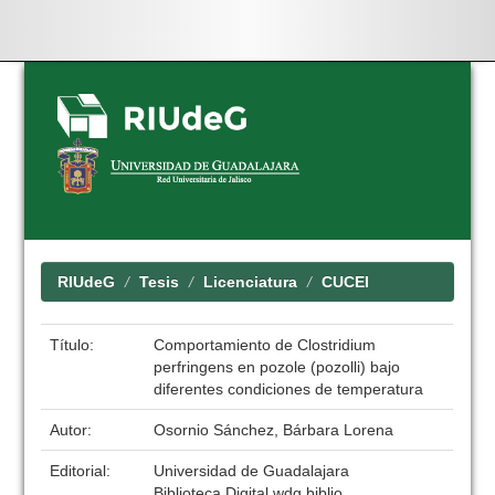
Skip
navigation
RIUdeG
Tesis
Licenciatura
CUCEI
Título:
Comportamiento de Clostridium
perfringens en pozole (pozolli) bajo
diferentes condiciones de temperatura
Autor:
Osornio Sánchez, Bárbara Lorena
Editorial:
Universidad de Guadalajara
Biblioteca Digital wdg.biblio