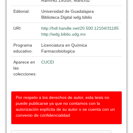
Ramírez Zinzun, Maricruz
Editorial:
Universidad de Guadalajara
Biblioteca Digital wdg.biblio
URI:
http://hdl.handle.net/20.500.12104/31185
http://wdg.biblio.udg.mx
Programa
Licenciatura en Química
educativo:
Farmacobiologica
Aparece en
CUCEI
las
colecciones:
Por respeto a los derechos de autor, esta tesis no
puede publicarse ya que no contamos con la
autorización explícita de su autor o se cuenta con un
convenio de confidencialidad