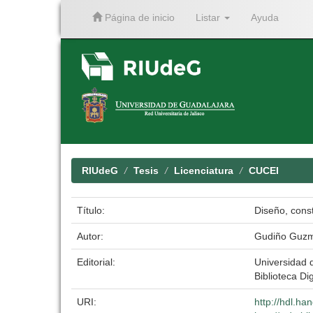
Página de inicio
Listar
Ayuda
Skip
navigation
RIUdeG
Tesis
Licenciatura
CUCEI
Título:
Diseño, cons
Autor:
Gudiño Guzm
Editorial:
Universidad 
Biblioteca Dig
URI:
http://hdl.h