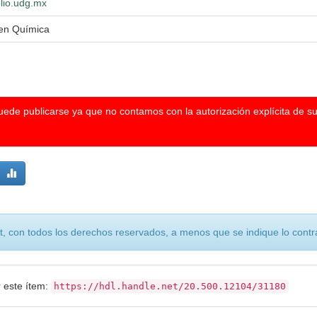
blio.udg.mx
 en Química
puede publicarse ya que no contamos con la autorización explícita de s
, con todos los derechos reservados, a menos que se indique lo contra
r este ítem:
https://hdl.handle.net/20.500.12104/31180