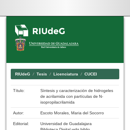
Skip
navigation
RIUdeG
Tesis
Licenciatura
CUCEI
Título:
Síntesis y caracterización de hidrogeles
de acrilamida con partículas de N-
isopropilacrilamida
Autor:
Escoto Morales, Maria del Socorro
Editorial:
Universidad de Guadalajara
Biblioteca Digital wdg.biblio