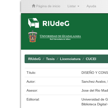
Página de inicio
Listar
Ayuda
Skip
navigation
RIUdeG
Tesis
Licenciatura
CUCEI
Título:
DISEÑO Y CON
Autor:
Sanchez Avalos, 
Asesor:
Jose del Rio Mad
Editorial:
Universidad de G
Biblioteca Digital