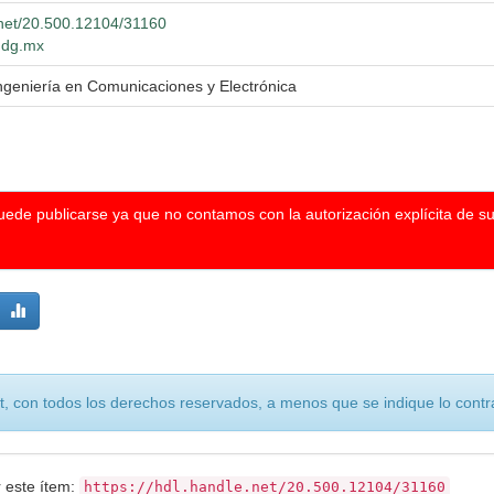
e.net/20.500.12104/31160
.udg.mx
Ingeniería en Comunicaciones y Electrónica
puede publicarse ya que no contamos con la autorización explícita de s
, con todos los derechos reservados, a menos que se indique lo contra
r este ítem:
https://hdl.handle.net/20.500.12104/31160