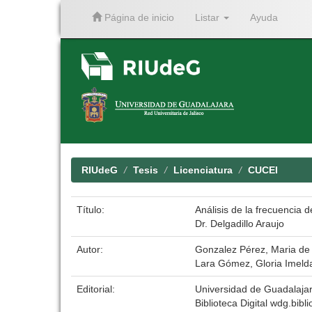
Página de inicio
Listar
Ayuda
Skip
navigation
RIUdeG
Tesis
Licenciatura
CUCEI
Título:
Análisis de la frecuencia 
Dr. Delgadillo Araujo
Autor:
Gonzalez Pérez, Maria de
Lara Gómez, Gloria Imeld
Editorial:
Universidad de Guadalaja
Biblioteca Digital wdg.bibli