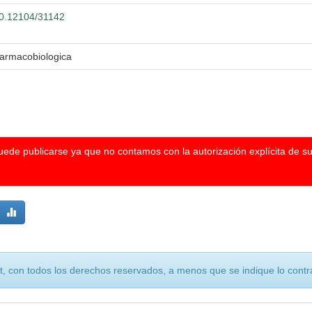
500.12104/31142
Farmacobiologica
puede publicarse ya que no contamos con la autorización explícita de s
, con todos los derechos reservados, a menos que se indique lo contra