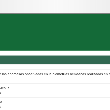
de las anomalías observadas en la biometrías hematicas realizadas en el
 Jesús
a
ra
o