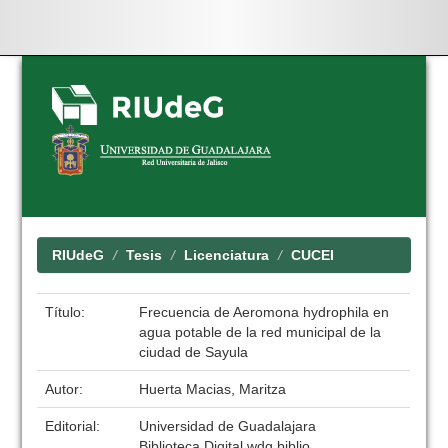
Skip
navigation
RIUdeG
Tesis
Licenciatura
CUCEI
Título:
Frecuencia de Aeromona hydrophila en
agua potable de la red municipal de la
ciudad de Sayula
Autor:
Huerta Macias, Maritza
Editorial:
Universidad de Guadalajara
Biblioteca Digital wdg.biblio