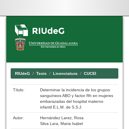
Skip
navigation
RIUdeG
Tesis
Licenciatura
CUCEI
Título:
Determinar la incidencia de los grupos
sanguíneos ABO y factor Rh en mujeres
embarazadas del hospital materno
infantil E.L.M. de S.S.J.
Autor:
Hernández Larez, Rosa
Silva Lara, Maria Isabel