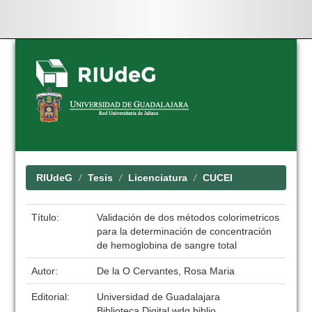
Skip
navigation
RIUdeG
Tesis
Licenciatura
CUCEI
Título:
Validación de dos métodos colorimetricos
para la determinación de concentración
de hemoglobina de sangre total
Autor:
De la O Cervantes, Rosa Maria
Editorial:
Universidad de Guadalajara
Biblioteca Digital wdg.biblio