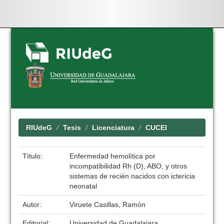
Skip
navigation
RIUdeG
Tesis
Licenciatura
CUCEI
Título:
Enfermedad hemolítica por
incompatibilidad Rh (D), ABO, y otros
sistemas de recién nacidos con ictericia
neonatal
Autor:
Viruete Casillas, Ramón
Editorial:
Universidad de Guadalajara