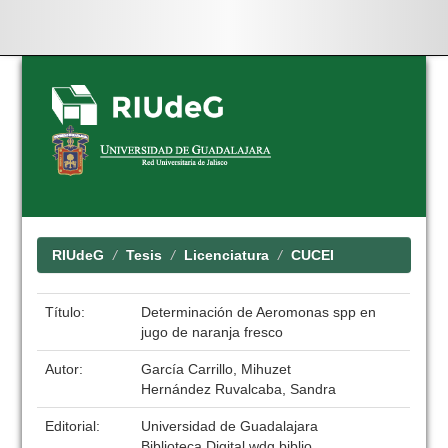
Skip
navigation
RIUdeG
Tesis
Licenciatura
CUCEI
Título:
Determinación de Aeromonas spp en
jugo de naranja fresco
Autor:
García Carrillo, Mihuzet
Hernández Ruvalcaba, Sandra
Editorial:
Universidad de Guadalajara
Biblioteca Digital wdg.biblio