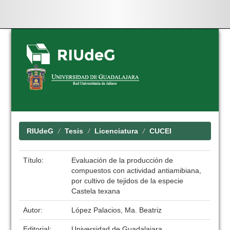
Skip
navigation
RIUdeG
Tesis
Licenciatura
CUCEI
Título:
Evaluación de la producción de
compuestos con actividad antiamibiana,
por cultivo de tejidos de la especie
Castela texana
Autor:
López Palacios, Ma. Beatriz
Editorial:
Universidad de Guadalajara