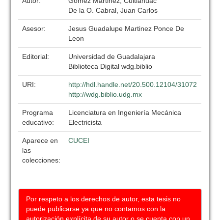
Autor:
Gomez Martinez, Cuitlahuac
De la O. Cabral, Juan Carlos
Asesor:
Jesus Guadalupe Martinez Ponce De
Leon
Editorial:
Universidad de Guadalajara
Biblioteca Digital wdg.biblio
URI:
http://hdl.handle.net/20.500.12104/31072
http://wdg.biblio.udg.mx
Programa
Licenciatura en Ingeniería Mecánica
educativo:
Electricista
Aparece en
CUCEI
las
colecciones:
Por respeto a los derechos de autor, esta tesis no
puede publicarse ya que no contamos con la
autorización explícita de su autor o se cuenta con un