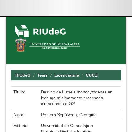
Skip
navigation
RIUdeG
Tesis
Licenciatura
CUCEI
Título:
Destino de Listeria monocytogenes en
lechuga minimamente procesada
almacenada a 20º
Autor:
Romero Sepúlveda, Georgina
Editorial:
Universidad de Guadalajara
Biblioteca Digital wdg.biblio