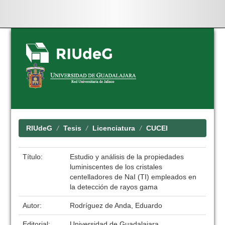
Skip
navigation
RIUdeG
Tesis
Licenciatura
CUCEI
Título:
Estudio y análisis de la propiedades
luminiscentes de los cristales
centelladores de NaI (TI) empleados en
la detección de rayos gama
Autor:
Rodríguez de Anda, Eduardo
Editorial:
Universidad de Guadalajara