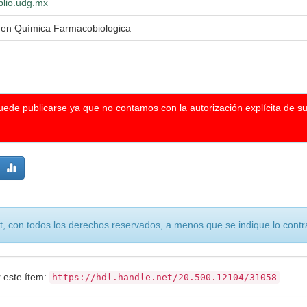
iblio.udg.mx
a en Química Farmacobiologica
puede publicarse ya que no contamos con la autorización explícita de s
, con todos los derechos reservados, a menos que se indique lo contra
r este ítem:
https://hdl.handle.net/20.500.12104/31058