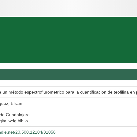
e un método espectroflurometrico para la cuantificación de teofilina e
uez, Efraín
 de Guadalajara
gital wdg.biblio
andle.net/20.500.12104/31058