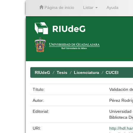
Página de inicio
Listar
Ayuda
Skip
navigation
RIUdeG
Tesis
Licenciatura
CUCEI
Título:
Validación d
Autor:
Pérez Rodríg
Editorial:
Universidad
Biblioteca Di
URI:
http://hdl.h