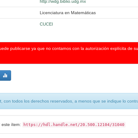
http://wdg.biblio.udg.mx
Licenciatura en Matemáticas
CUCEI
puede publicarse ya que no contamos con la autorización explícita de s
, con todos los derechos reservados, a menos que se indique lo contra
r este ítem:
https://hdl.handle.net/20.500.12104/31040