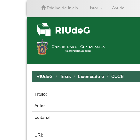
Página de inicio
Listar
Ayuda
Skip
navigation
RIUdeG
Tesis
Licenciatura
CUCEI
Título:
Autor:
Editorial:
URI: