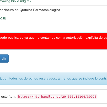
p://wdg.biblio.udg.mx
cenciatura en Química Farmacobiologica
CEI
puede publicarse ya que no contamos con la autorización explícita de s
, con todos los derechos reservados, a menos que se indique lo contra
r este ítem:
https://hdl.handle.net/20.500.12104/30998