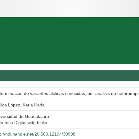
terminación de variantes alelicas conocidas, por análisis de heterodup
ica López, Karla Iliada
iversidad de Guadalajara
lioteca Digital wdg.biblio
tp://hdl.handle.net/20.500.12104/30998