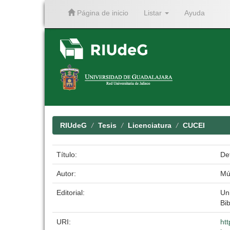
Página de inicio
Listar
Ayuda
Skip
navigation
RIUdeG
Tesis
Licenciatura
CUCEI
Título:
De
Autor:
Múj
Editorial:
Un
Bib
URI:
ht