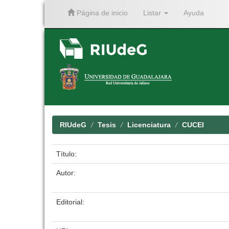
Página de inicio
Listar
Ayuda
Skip
navigation
RIUdeG
Tesis
Licenciatura
CUCEI
Título:
Autor:
Editorial: