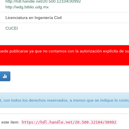
http://hdl.handle.net/20.500.12104/30992
http://wdg.biblio.udg.mx
Licenciatura en Ingeniería Civil
CUCEI
puede publicarse ya que no contamos con la autorización explícita de s
, con todos los derechos reservados, a menos que se indique lo contra
r este ítem:
https://hdl.handle.net/20.500.12104/30992