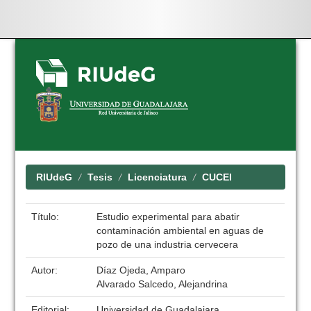
Skip
navigation
RIUdeG
Tesis
Licenciatura
CUCEI
Título:
Estudio experimental para abatir
contaminación ambiental en aguas de
pozo de una industria cervecera
Autor:
Díaz Ojeda, Amparo
Alvarado Salcedo, Alejandrina
Editorial:
Universidad de Guadalajara