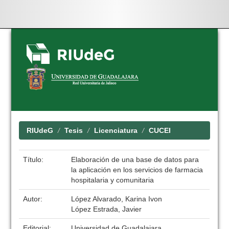
Skip
navigation
RIUdeG
Tesis
Licenciatura
CUCEI
Título:
Elaboración de una base de datos para
la aplicación en los servicios de farmacia
hospitalaria y comunitaria
Autor:
López Alvarado, Karina Ivon
López Estrada, Javier
Editorial:
Universidad de Guadalajara