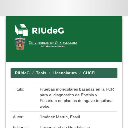
Skip
navigation
RIUdeG
Tesis
Licenciatura
CUCEI
Título:
Pruebas moleculares basadas en la PCR
para el diagnostico de Erwinia y
Fusarium en plantas de agave tequilana
weber
Autor:
Jiménez Martín, Esaúl
Editorial:
Universidad de Guadalajara