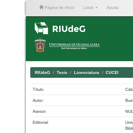
Página de inicio
Listar
Ayuda
Skip
navigation
RIUdeG
Tesis
Licenciatura
CUCEI
Título:
Cálc
Autor:
Bue
Asesor:
NU
Editorial:
Uni
Bibl