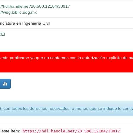
p://hdl.handle.net/20.500.12104/30917
://wdg.biblio.udg.mx
nciatura en Ingeniería Civil
EI
puede publicarse ya que no contamos con la autorización explícita de s
, con todos los derechos reservados, a menos que se indique lo contra
r este ítem:
https://hdl.handle.net/20.500.12104/30917