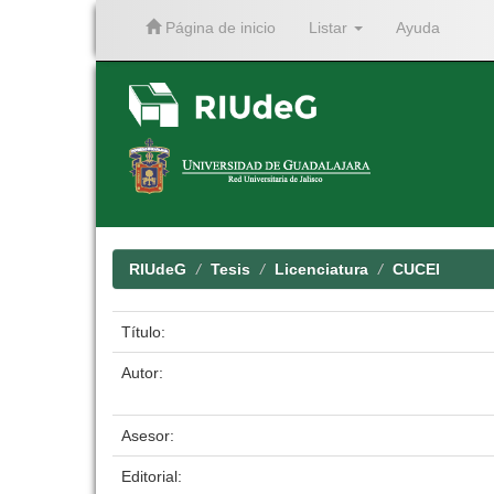
Página de inicio
Listar
Ayuda
Skip
navigation
RIUdeG
Tesis
Licenciatura
CUCEI
Título:
Autor:
Asesor:
Editorial: