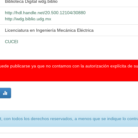
Biblioteca Digital wdg.biblio
http://hdl.handle.net/20.500.12104/30880
http://wdg.biblio.udg.mx
Licenciatura en Ingeniería Mecánica Eléctrica
CUCEI
puede publicarse ya que no contamos con la autorización explícita de s
, con todos los derechos reservados, a menos que se indique lo contra