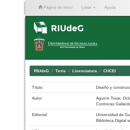
Página de inicio
Listar
Ayuda
Skip
navigation
RIUdeG
Tesis
Licenciatura
CUCEI
Título:
Diseño y construcc
Autor:
Aguirre Tovar, Oct
Contreras Gallard
Editorial:
Universidad de Gu
Biblioteca Digital 