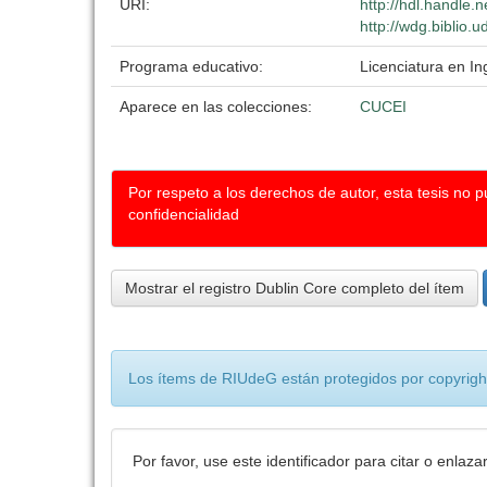
URI:
http://hdl.handle
http://wdg.biblio.
Programa educativo:
Licenciatura en In
Aparece en las colecciones:
CUCEI
Por respeto a los derechos de autor, esta tesis no 
confidencialidad
Mostrar el registro Dublin Core completo del ítem
Los ítems de RIUdeG están protegidos por copyright
Por favor, use este identificador para citar o enlaza