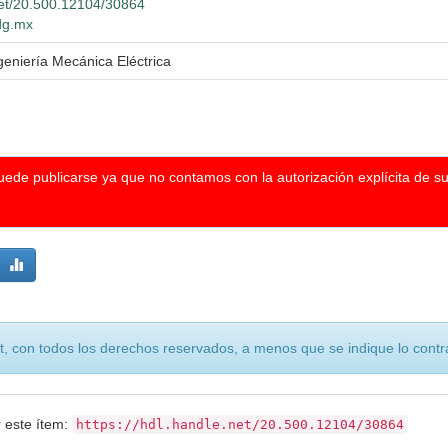
.net/20.500.12104/30864
udg.mx
geniería Mecánica Eléctrica
puede publicarse ya que no contamos con la autorización explícita de s
, con todos los derechos reservados, a menos que se indique lo contra
r este ítem:
https://hdl.handle.net/20.500.12104/30864