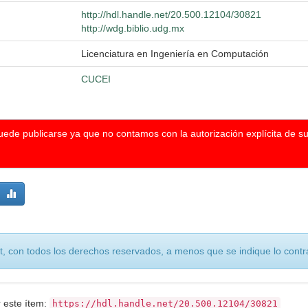
http://hdl.handle.net/20.500.12104/30821
http://wdg.biblio.udg.mx
Licenciatura en Ingeniería en Computación
CUCEI
puede publicarse ya que no contamos con la autorización explícita de s
, con todos los derechos reservados, a menos que se indique lo contra
r este ítem:
https://hdl.handle.net/20.500.12104/30821