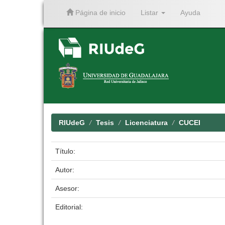
Página de inicio
Listar
Ayuda
Skip
navigation
RIUdeG
Tesis
Licenciatura
CUCEI
Título:
Autor:
Asesor:
Editorial: