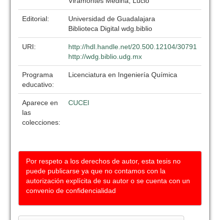
Viramontes Medina, Lucio
Editorial:
Universidad de Guadalajara
Biblioteca Digital wdg.biblio
URI:
http://hdl.handle.net/20.500.12104/30791
http://wdg.biblio.udg.mx
Programa
Licenciatura en Ingeniería Química
educativo:
Aparece en
CUCEI
las
colecciones:
Por respeto a los derechos de autor, esta tesis no
puede publicarse ya que no contamos con la
autorización explícita de su autor o se cuenta con un
convenio de confidencialidad