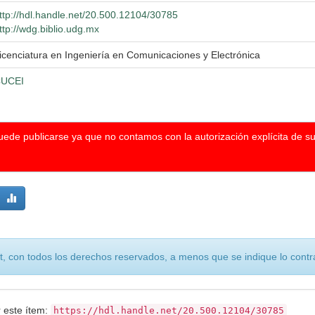
ttp://hdl.handle.net/20.500.12104/30785
ttp://wdg.biblio.udg.mx
icenciatura en Ingeniería en Comunicaciones y Electrónica
UCEI
puede publicarse ya que no contamos con la autorización explícita de s
, con todos los derechos reservados, a menos que se indique lo contra
r este ítem:
https://hdl.handle.net/20.500.12104/30785