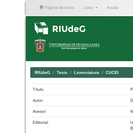
Página de inicio
Listar
Ayuda
Skip
navigation
RIUdeG
Tesis
Licenciatura
CUCEI
Título:
P
Autor:
D
Asesor:
N
Editorial:
U
B