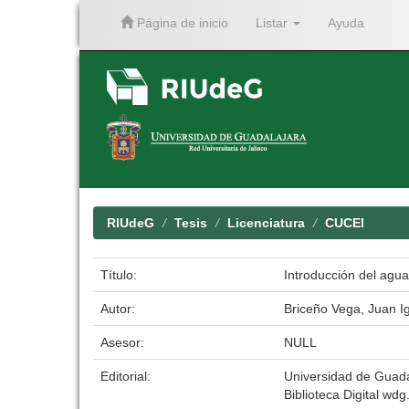
Página de inicio
Listar
Ayuda
Skip
navigation
RIUdeG
Tesis
Licenciatura
CUCEI
Título:
Introducción del agua 
Autor:
Briceño Vega, Juan I
Asesor:
NULL
Editorial:
Universidad de Guada
Biblioteca Digital wdg.