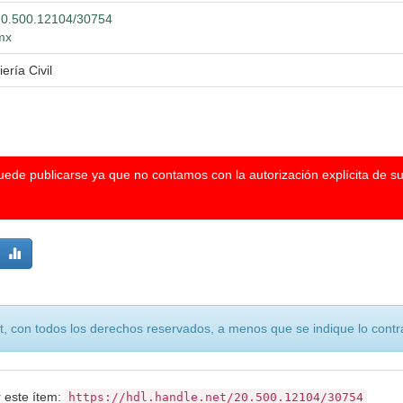
t/20.500.12104/30754
.mx
ería Civil
puede publicarse ya que no contamos con la autorización explícita de s
, con todos los derechos reservados, a menos que se indique lo contra
r este ítem:
https://hdl.handle.net/20.500.12104/30754