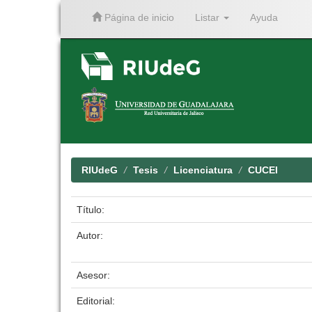
Página de inicio
Listar
Ayuda
Skip
navigation
RIUdeG
Tesis
Licenciatura
CUCEI
Título:
Autor:
Asesor:
Editorial: