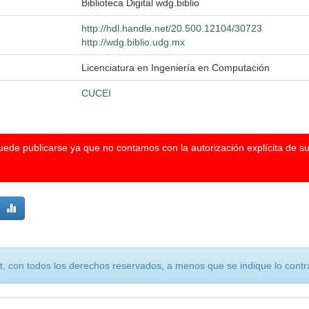
Biblioteca Digital wdg.biblio
http://hdl.handle.net/20.500.12104/30723
http://wdg.biblio.udg.mx
Licenciatura en Ingeniería en Computación
CUCEI
puede publicarse ya que no contamos con la autorización explícita de s
, con todos los derechos reservados, a menos que se indique lo contra