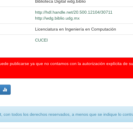
Biblioteca Digital wdg.biblio
http://hdl.handle.net/20.500.12104/30711
http://wdg.biblio.udg.mx
Licenciatura en Ingeniería en Computación
CUCEI
puede publicarse ya que no contamos con la autorización explícita de s
, con todos los derechos reservados, a menos que se indique lo contra