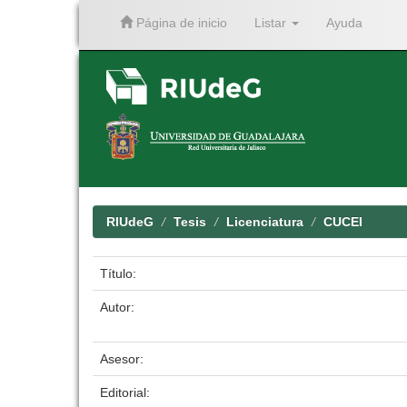
Página de inicio
Listar
Ayuda
Skip
navigation
RIUdeG
Tesis
Licenciatura
CUCEI
Título:
Autor:
Asesor:
Editorial: