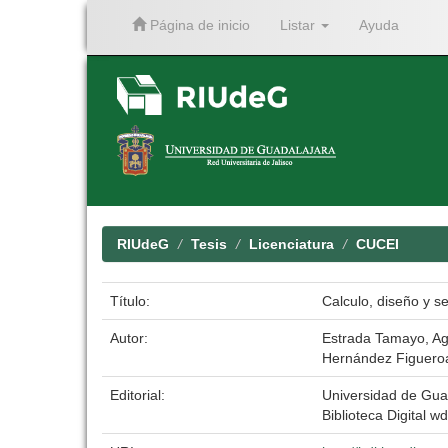
Página de inicio
Listar
Ayuda
Skip
navigation
RIUdeG
Tesis
Licenciatura
CUCEI
Título:
Calculo, diseño y 
Autor:
Estrada Tamayo, Ag
Hernández Figueroa
Editorial:
Universidad de Gua
Biblioteca Digital wd