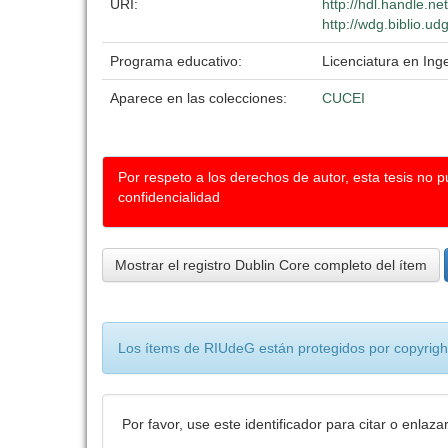
URI:
http://hdl.handle.n
http://wdg.biblio.ud
Programa educativo:
Licenciatura en Ing
Aparece en las colecciones:
CUCEI
Por respeto a los derechos de autor, esta tesis no 
confidencialidad
Mostrar el registro Dublin Core completo del ítem
Los ítems de RIUdeG están protegidos por copyright
Por favor, use este identificador para citar o enlaza