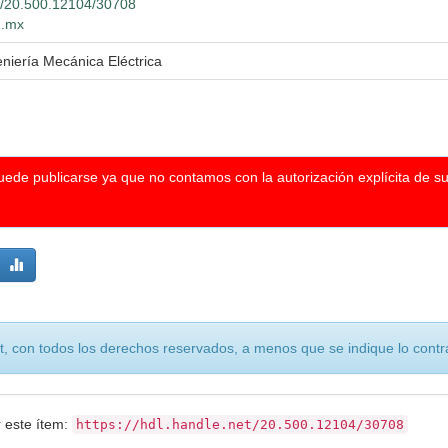
et/20.500.12104/30708
g.mx
eniería Mecánica Eléctrica
puede publicarse ya que no contamos con la autorización explícita de s
, con todos los derechos reservados, a menos que se indique lo contra
r este ítem:
https://hdl.handle.net/20.500.12104/30708