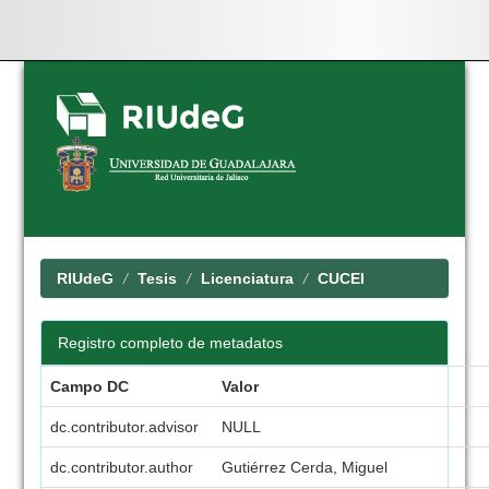
Skip
navigation
RIUdeG
Tesis
Licenciatura
CUCEI
Registro completo de metadatos
Campo DC
Valor
dc.contributor.advisor
NULL
dc.contributor.author
Gutiérrez Cerda, Miguel