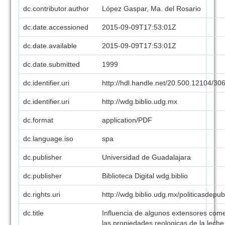
dc.contributor.author
López Gaspar, Ma. del Rosario
dc.date.accessioned
2015-09-09T17:53:01Z
dc.date.available
2015-09-09T17:53:01Z
dc.date.submitted
1999
dc.identifier.uri
http://hdl.handle.net/20.500.12104/30
dc.identifier.uri
http://wdg.biblio.udg.mx
dc.format
application/PDF
dc.language.iso
spa
dc.publisher
Universidad de Guadalajara
dc.publisher
Biblioteca Digital wdg.biblio
dc.rights.uri
http://wdg.biblio.udg.mx/politicasdepu
dc.title
Influencia de algunos extensores come
las propiedades reologicas de la leche