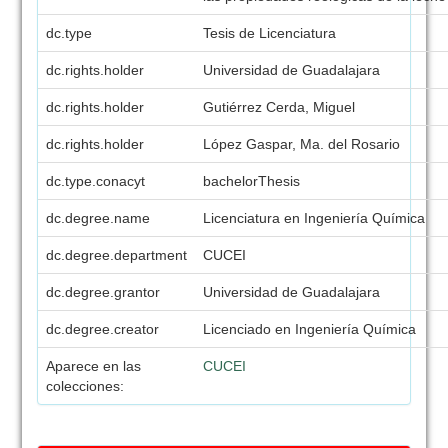
dc.type
Tesis de Licenciatura
dc.rights.holder
Universidad de Guadalajara
dc.rights.holder
Gutiérrez Cerda, Miguel
dc.rights.holder
López Gaspar, Ma. del Rosario
dc.type.conacyt
bachelorThesis
dc.degree.name
Licenciatura en Ingeniería Química
dc.degree.department
CUCEI
dc.degree.grantor
Universidad de Guadalajara
dc.degree.creator
Licenciado en Ingeniería Química
Aparece en las
CUCEI
colecciones: