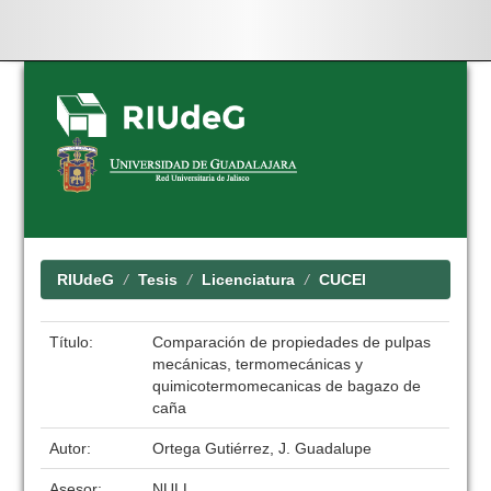
Skip
navigation
RIUdeG
Tesis
Licenciatura
CUCEI
Título:
Comparación de propiedades de pulpas
mecánicas, termomecánicas y
quimicotermomecanicas de bagazo de
caña
Autor:
Ortega Gutiérrez, J. Guadalupe
Asesor:
NULL