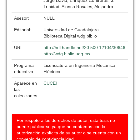
Jorge David; Enríquez Contreras, J.
Trinidad; Alonso Rosales, Alejandro
Asesor:
NULL
Editorial:
Universidad de Guadalajara
Biblioteca Digital wdg.biblio
URI:
http://hdl.handle.net/20.500.12104/30646
http://wdg.biblio.udg.mx
Programa
Licenciatura en Ingeniería Mecánica
educativo:
Eléctrica
Aparece en
CUCEI
las
colecciones:
Por respeto a los derechos de autor, esta tesis no
puede publicarse ya que no contamos con la
autorización explícita de su autor o se cuenta con un
convenio de confidencialidad