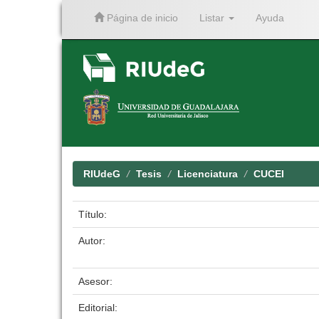
Página de inicio
Listar
Ayuda
Skip
navigation
RIUdeG
Tesis
Licenciatura
CUCEI
Título:
Autor:
Asesor:
Editorial: