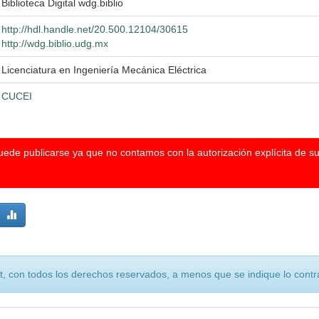
Biblioteca Digital wdg.biblio
http://hdl.handle.net/20.500.12104/30615
http://wdg.biblio.udg.mx
Licenciatura en Ingeniería Mecánica Eléctrica
CUCEI
puede publicarse ya que no contamos con la autorización explícita de s
, con todos los derechos reservados, a menos que se indique lo contra