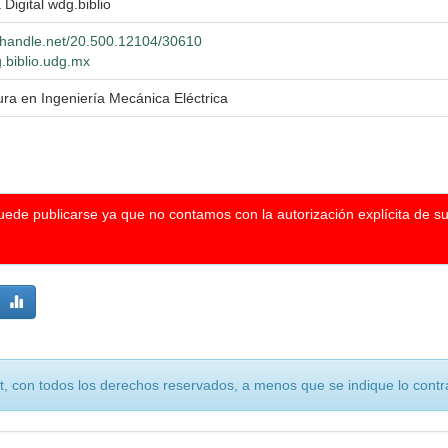
 Digital wdg.biblio
l.handle.net/20.500.12104/30610
g.biblio.udg.mx
ura en Ingeniería Mecánica Eléctrica
puede publicarse ya que no contamos con la autorización explícita de s
, con todos los derechos reservados, a menos que se indique lo contra