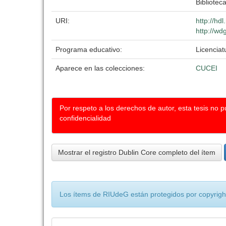
Biblioteca
URI:
http://hd
http://wd
Programa educativo:
Licenciat
Aparece en las colecciones:
CUCEI
Por respeto a los derechos de autor, esta tesis no 
confidencialidad
Mostrar el registro Dublin Core completo del ítem
Los ítems de RIUdeG están protegidos por copyright