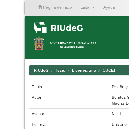
Página de inicio
Listar
Ayuda
Skip
navigation
RIUdeG
Tesis
Licenciatura
CUCEI
Título:
Diseño y
Autor:
Benítez 
Macias B
Asesor:
NULL
Editorial:
Universi