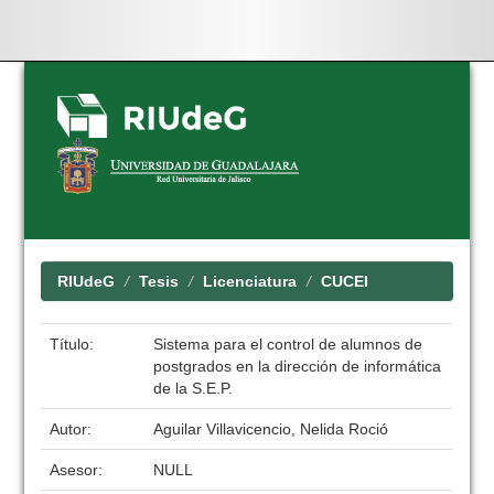
Skip
navigation
RIUdeG
Tesis
Licenciatura
CUCEI
Título:
Sistema para el control de alumnos de
postgrados en la dirección de informática
de la S.E.P.
Autor:
Aguilar Villavicencio, Nelida Roció
Asesor:
NULL