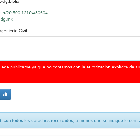
 wdg.biblio
e.net/20.500.12104/30604
.udg.mx
ngeniería Civil
puede publicarse ya que no contamos con la autorización explícita de s
, con todos los derechos reservados, a menos que se indique lo contra