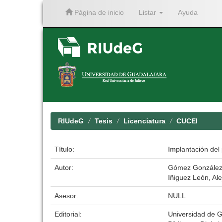
Página de inicio
Listar
Ayuda
Skip
navigation
RIUdeG
Tesis
Licenciatura
CUCEI
Título:
Implantación del
Autor:
Gómez González,
Iñiguez León, Al
Asesor:
NULL
Editorial:
Universidad de G