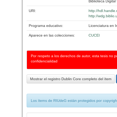
Biblioteca Digital
URI:
http://hdl.handl
http://wdg.biblio
Programa educativo:
Licenciatura en I
Aparece en las colecciones:
CUCEI
Por respeto a los derechos de autor, esta tesis no 
confidencialidad
Mostrar el registro Dublin Core completo del ítem
Los ítems de RIUdeG están protegidos por copyright