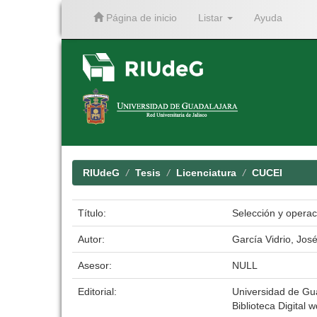
Página de inicio
Listar
Ayuda
Skip
navigation
RIUdeG
Tesis
Licenciatura
CUCEI
Título:
Selección y operac
Autor:
García Vidrio, Jos
Asesor:
NULL
Editorial:
Universidad de Gu
Biblioteca Digital w