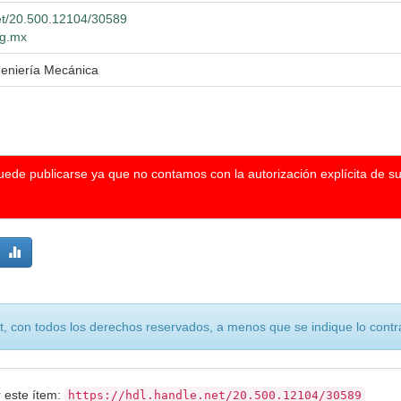
net/20.500.12104/30589
dg.mx
geniería Mecánica
puede publicarse ya que no contamos con la autorización explícita de s
, con todos los derechos reservados, a menos que se indique lo contra
r este ítem:
https://hdl.handle.net/20.500.12104/30589