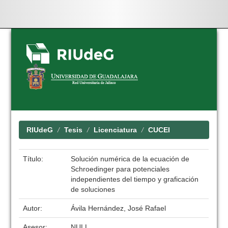
Skip
navigation
RIUdeG
Tesis
Licenciatura
CUCEI
Título:
Solución numérica de la ecuación de
Schroedinger para potenciales
independientes del tiempo y graficación
de soluciones
Autor:
Ávila Hernández, José Rafael
Asesor:
NULL