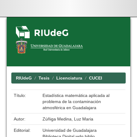
Skip
navigation
RIUdeG
Tesis
Licenciatura
CUCEI
Título:
Estadística matemática aplicada al
problema de la contaminación
atmosférica en Guadalajara
Autor:
Zúñiga Medina, Luz Maria
Editorial:
Universidad de Guadalajara
Biblioteca Digital wdg.biblio